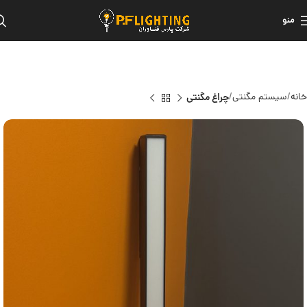
منو
خانه
سیستم مگنتی
چراغ مگنتی