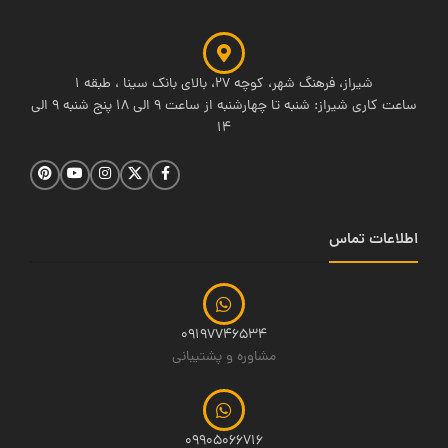
شیراز، فرهنگ شهر، کوچه 27، بالای بانک سینا ، طبقه 1
ساعت کاری شیراز: شنبه تا چهارشنبه از ساعت 9 الی 18 پنج شنبه 9 الی
14
اطلاعات تماس
09197746534
مشاوره و پشتیبانی
09905066716