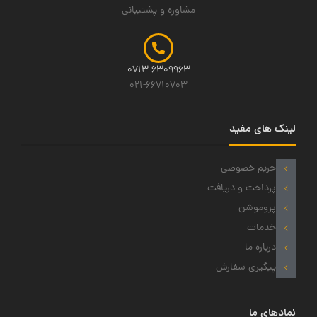
مشاوره و پشتیبانی
0713-6309963
021-66710703
لینک های مفید
حریم خصوصی
پرداخت و دریافت
پروموشن
خدمات
درباره ما
پیگیری سفارش
نمادهای ما