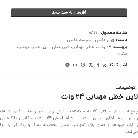
افزودن به سبد خرید
شناسه محصول:
10824
دسته:
چراغ مگنتی
,
سیستم مگنتی
برچسب:
24 وات
,
خطی مهتابی
,
لاین خطی
,
لاین خطی مهتابی
,
مگنت
اشتراک گذاری:
توضیحات
لاین خطی مهتابی 24 وات
چراغ لاین خطی مهتابی 24 وات، گزینه‌ای ایده‌آل برای تامین روشنایی قوی، شفاف
و مدرن در فضاهای امروزی است. این چراغ با توان 24 وات، نور کافی و با کیفیتی
را ارائه می‌دهد و دمای رنگ “مهتابی” حس شفافیت، تمرکز و پاکیزگی را القا
می‌کند.