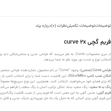
توضیحات
توضیحات تکمیلی
نظرات (0)
درباره برند
فریم گچی curve 2x
ز سری محصولات Curve، به نظر می‌رسد که طراحی مدرن و منحنی‌شکلی دارد و برای ایجاد جلوه‌های نوری زیبا و مخفی در سقف‌های گچی طراحی شده است. امکان نصب لامپ‌های
انتخاب نوع و شدت نور مورد نظر به شما می‌دهد.
طراحی Curve (منحنی):
وجود “Curve” در نام محصول، نشان‌دهنده طراحی منحصر به فرد و احتمالاً گرد یا منحنی‌دار فریم است که می‌تواند به زیبایی بصری سقف کمک کند و نور را به شکلی نرم و دلنشین پخش کند.
مکان نصب لامپ GU10/MR10:
که برای فضای خود می‌خواهید، انتخاب کنید. همچنین، این نوع سرپیچ‌ها معمولاً برای لامپ‌های هالوژن یا LED با قابلیت تنظیم ج
رنگ بدنه سفید:
رنگ سفید بدنه، امکان ترکیب آسان با رنگ سقف را فراهم می‌کند 
فریم گچی:
جنس گچی به این معنی است که فریم پس از نصب، قابلیت رنگ‌آمیزی یا 
این فریم گچی برای کسانی که به دنبال یک راه حل نورپردازی شیک، مدرن و قابل 