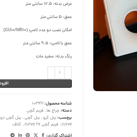
عرض بدنه: 12.5 سانتی متر
عمق: 5 سانتی متر
امکان نصب دو عدد لامپ
(GU10/MR10)
عمق با لامپ: 9.5 سانتی متر
رنگ بدنه: سفید مات
افزود
شناسه محصول:
10342
دسته:
چراغ ها
,
فریم گچی
برچسب:
پنل کرو
,
پنل گچی
,
پنل گچی دوت
curve
,
فریم گچی curve 2x
,
کناف
اشتراک گذاری: