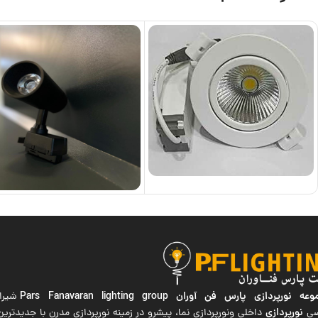
ه نورپردازی پارس فن آوران
Pars Fanavaran lighting group
شیراز
نورپردازی
صی
داخلی ونورپردازی نما، پیشرو در زمینه نورپردازی مدرن با جدیدتر