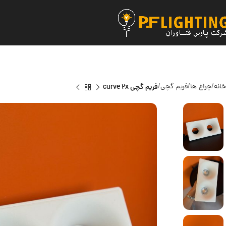
خانه
چراغ ها
فریم گچی
فریم گچی curve 2x