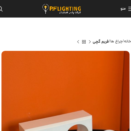
منو
خانه
چراغ ها
فریم گچی