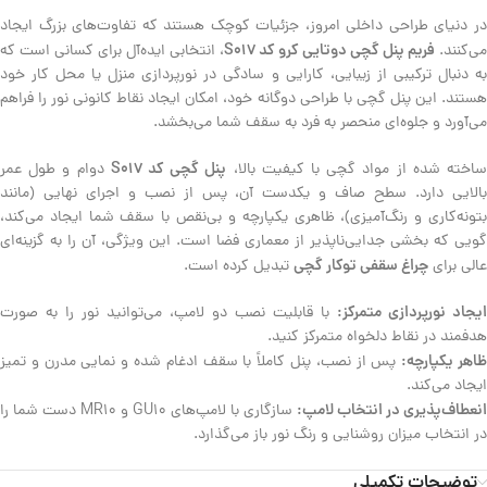
در دنیای طراحی داخلی امروز، جزئیات کوچک هستند که تفاوت‌های بزرگ ایجاد
فریم پنل گچی دوتایی کرو کد S017
می‌کنند.
، انتخابی ایده‌آل برای کسانی است که
به دنبال ترکیبی از زیبایی، کارایی و سادگی در نورپردازی منزل یا محل کار خود
هستند. این پنل گچی با طراحی دوگانه خود، امکان ایجاد نقاط کانونی نور را فراهم
می‌آورد و جلوه‌ای منحصر به فرد به سقف شما می‌بخشد.
پنل گچی کد S017
اخته شده از مواد گچی با کیفیت بالا،
دوام و طول عمر
بالایی دارد. سطح صاف و یکدست آن، پس از نصب و اجرای نهایی (مانند
بتونه‌کاری و رنگ‌آمیزی)، ظاهری یکپارچه و بی‌نقص با سقف شما ایجاد می‌کند،
گویی که بخشی جدایی‌ناپذیر از معماری فضا است. این ویژگی، آن را به گزینه‌ای
چراغ سقفی توکار گچی
عالی برای
تبدیل کرده است.
ایجاد نورپردازی متمرکز:
با قابلیت نصب دو لامپ، می‌توانید نور را به صورت
هدفمند در نقاط دلخواه متمرکز کنید.
اهر یکپارچه:
پس از نصب، پنل کاملاً با سقف ادغام شده و نمایی مدرن و تمیز
ایجاد می‌کند.
انعطاف‌پذیری در انتخاب لامپ:
سازگاری با لامپ‌های GU10 و MR10 دست شما را
در انتخاب میزان روشنایی و رنگ نور باز می‌گذارد.
توضیحات تکمیلی