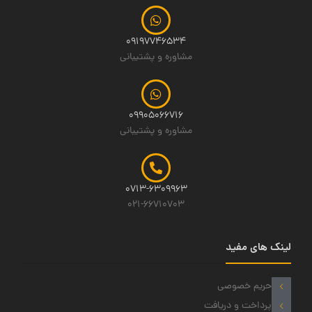
09197746534
مشاوره و پشتیبانی
09905066716
مشاوره و پشتیبانی
0713-6309963
021-66710703
لینک های مفید
حریم خصوصی
پرداخت و دریافت