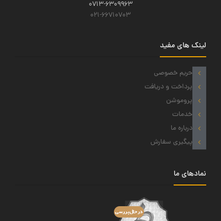
0713-6309963
021-66710703
لینک های مفید
حریم خصوصی
پرداخت و دریافت
پروموشن
خدمات
درباره ما
پیگیری سفارش
نمادهای ما