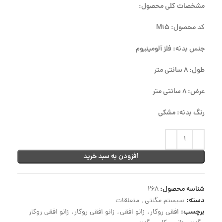
مشخصات کلی محصول:
کد محصول: M15
جنس بدنه: فلز آلومینیوم
طول: 8 سانتی متر
عرض: 8 سانتی متر
رنگ بدنه: مشکی
افزودن به سبد خرید
شناسه محصول:
268
دسته:
سیستم مگنتی
,
متعلقات
برچسب:
افقی روکار
,
زانو افقی
,
زانو افقی روکار
,
زانو افقی روکار