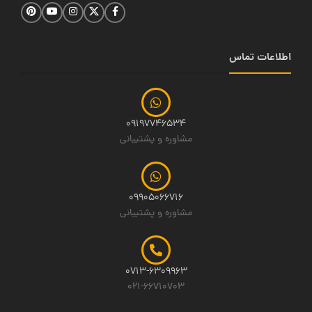
اطلاعات تماس
09197746534
مشاوره و پشتیبانی
09905066716
مشاوره و پشتیبانی
0713-6309963
021-66710703