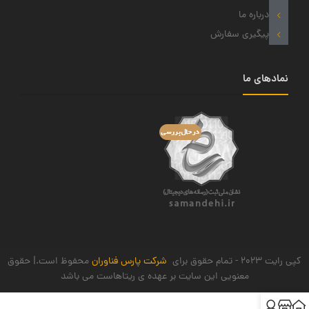
درباره ما
پیگیری سفارش
نمادهای ما
کپی رایت 2023 - تمام حقوق برای
شرکت پارس فناوران
محفوظ است.| حقوق
معنویی این سایت بر عهده ی ریتاهاست می باشد