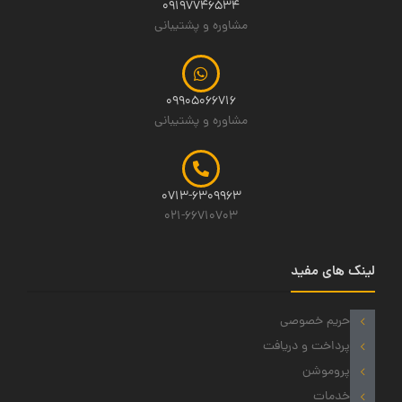
09197746534
مشاوره و پشتیبانی
09905066716
مشاوره و پشتیبانی
0713-6309963
021-66710703
لینک های مفید
حریم خصوصی
پرداخت و دریافت
پروموشن
خدمات