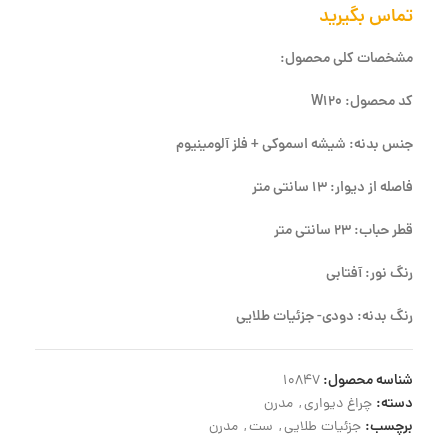
تماس بگیرید
مشخصات کلی محصول:
کد محصول: W120
جنس بدنه: شیشه اسموکی + فلز آلومینیوم
فاصله از دیوار: 13 سانتی متر
قطر حباب: 23 سانتی متر
رنگ نور: آفتابی
رنگ بدنه: دودی- جزئیات طلایی
شناسه محصول:
10847
دسته:
چراغ دیواری
,
مدرن
برچسب:
جزئیات طلایی
,
ست
,
مدرن