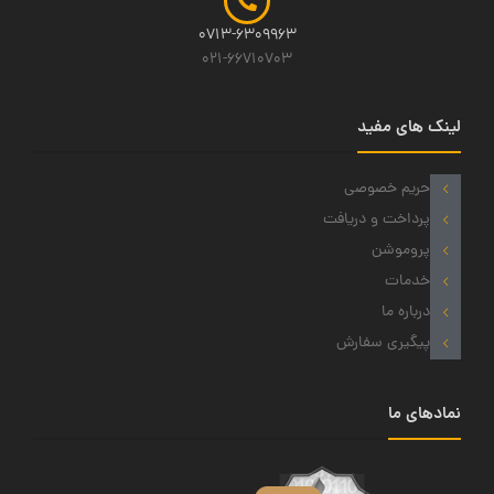
0713-6309963
021-66710703
لینک های مفید
حریم خصوصی
پرداخت و دریافت
پروموشن
خدمات
درباره ما
پیگیری سفارش
نمادهای ما