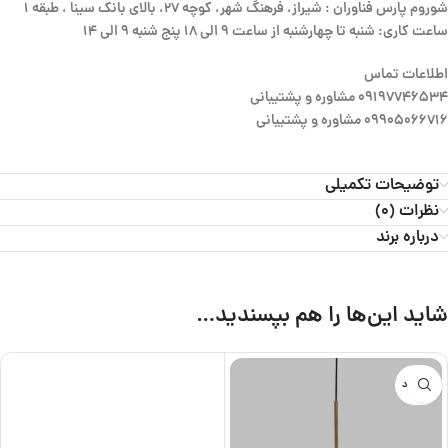
شوروم پارس فناوران : شیراز، فرهنگ شهر، کوچه 27، بالای بانک سینا ، طبقه 1
ساعت کاری: شنبه تا چهارشنبه از ساعت 9 الی 18 پنج شنبه 9 الی 14
اطلاعات تماس
09197746534 مشاوره و پشتیبانی
09905066716 مشاوره و پشتیبانی
توضیحات تکمیلی
نظرات (0)
درباره برند
شاید این‌ها را هم بپسندید…
ناموجود