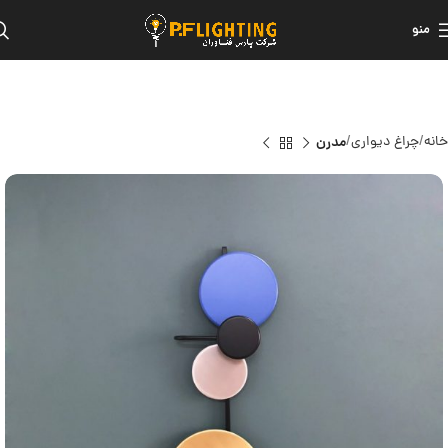
منو
خانه
چراغ دیواری
مدرن