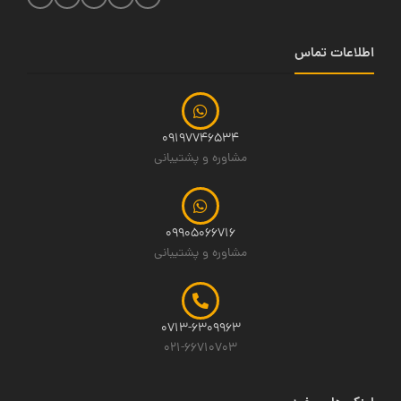
اطلاعات تماس
09197746534
مشاوره و پشتیبانی
09905066716
مشاوره و پشتیبانی
0713-6309963
021-66710703