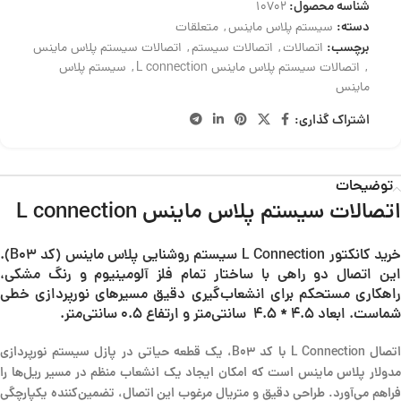
شناسه محصول:
10702
دسته:
سیستم پلاس ماینس
,
متعلقات
برچسب:
اتصالات
,
اتصالات سیستم
,
اتصالات سیستم پلاس ماینس
,
اتصالات سیستم پلاس ماینس L connection
,
سیستم پلاس
ماینس
اشتراک گذاری:
توضیحات
اتصالات سیستم پلاس ماینس L connection
خرید کانکتور L Connection سیستم روشنایی پلاس ماینس (کد B03).
این اتصال دو راهی با ساختار تمام فلز آلومینیوم و رنگ مشکی،
راهکاری مستحکم برای انشعاب‌گیری دقیق مسیرهای نورپردازی خطی
شماست. ابعاد 4.5 * 4.5 سانتی‌متر و ارتفاع 0.5 سانتی‌متر.
اتصال L Connection با کد B03، یک قطعه حیاتی در پازل سیستم نورپردازی
مدولار پلاس ماینس است که امکان ایجاد یک انشعاب منظم در مسیر ریل‌ها را
فراهم می‌آورد. طراحی دقیق و متریال مرغوب این اتصال، تضمین‌کننده یکپارچگی