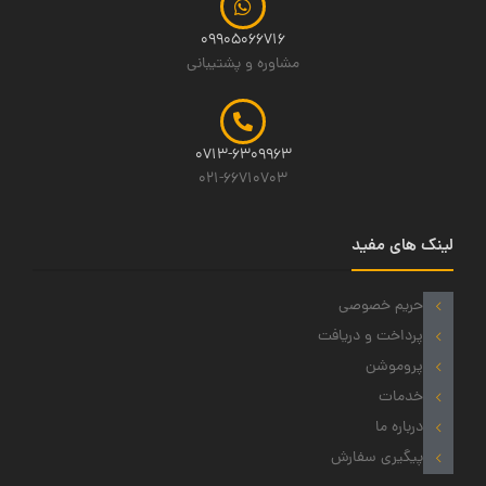
09905066716
مشاوره و پشتیبانی
0713-6309963
021-66710703
لینک های مفید
حریم خصوصی
پرداخت و دریافت
پروموشن
خدمات
درباره ما
پیگیری سفارش