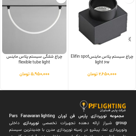
چراغ سیستم پلاس ماینسElifin spot
چراغ شلنگی سیستم پلاس ماینس
flexible tube light
light 6w
۲,۶۵۰,۰۰۰
تومان
۵,۹۵۰,۰۰۰
تومان
افزودن به سبد خرید
افزودن به سبد خرید
مجموعه نورپردازی پارس فن آوران
Pars Fanavaran lighting
group
نورپردازی
شیراز ارائه دهنده تجهیزات تخصصی
داخلی
ونورپردازی نما، پیشرو در زمینه نورپردازی مدرن با جدیدترین سیستم