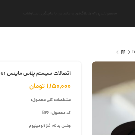
محصولات
پروژه ها
بلاگ
درباره ما
تماس با ما
پیگیری سفارشات
اتصالات سیستم پلاس ماینس fixed cylinder
۱,۱۵۰,۰۰۰
تومان
مشخصات کلی محصول:
کد محصول: B26
جنس بدنه: فلز آلومینیوم