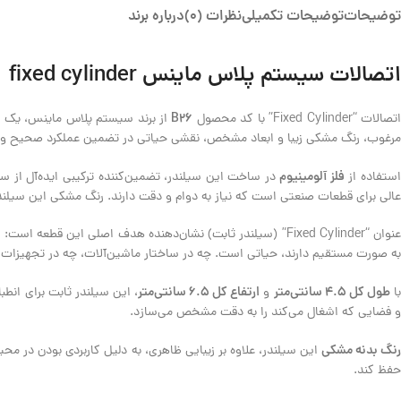
توضیحات
توضیحات تکمیلی
نظرات (0)
درباره برند
اتصالات سیستم پلاس ماینس fixed cylinder
B26
تصالات “Fixed Cylinder” با کد محصول
از برند سیستم پلاس ماینس، یک جز
مرغوب، رنگ مشکی زیبا و ابعاد مشخص، نقشی حیاتی در تضمین عملکرد صحیح و ط
فلز آلومینیوم
ستفاده از
در ساخت این سیلندر، تضمین‌کننده ترکیبی ایده‌آل از س
عالی برای قطعات صنعتی است که نیاز به دوام و دقت دارند. رنگ مشکی این سیلند
عنوان “Fixed Cylinder” (سیلندر ثابت) نشان‌دهنده هدف اصلی ای
به صورت مستقیم دارند، حیاتی است. چه در ساختار ماشین‌آلات، چه در تجهیزات آزمایشگاهی یا سیستم‌های مو
طول کل ۴.۵ سانتی‌متر
ارتفاع کل ۶.۵ سانتی‌متر
ا
و
، این سیلندر ثابت برای ان
و فضایی که اشغال می‌کند را به دقت مشخص می‌سازد.
نگ بدنه مشکی
این سیلندر، علاوه بر زیبایی ظاهری، به دلیل کاربردی بودن در مح
حفظ کند.