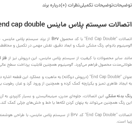
توضیحات
توضیحات تکمیلی
نظرات (0)
درباره برند
اتصالات سیستم پلاس ماینس end cap double
B27
تصالات “End Cap Double” با کد محصول
از برند سیستم پلاس ماینس، یک
آلومینیوم بادوام، رنگ مشکی شیک و ابعاد دقیق، نقش مهمی در تکمیل و محافظت 
فلز آ
انند سایر محصولات با کیفیت از سیستم پلاس ماینس، این درپوش نیز از
طولانی‌مدت محصول فراهم می‌آورد. آلومینیوم همچنین قابلیت پرداخت سطح عالی 
عنوان “End Cap Double” (درپوش دوگانه) به ماهیت و عملکرد ا
به ایجاد ظاهری تمیز و یکپارچه کمک کرده و همچنین از ورود گرد و غبار، رطوبت 
نگ بدنه مشکی
این اتصالات، جلوه‌ای مدرن، مینیمالیستی و بسیار کاربردی به 
این رنگ همچنین می‌تواند به پنهان کردن لکه‌ها یا خط و خش‌های جزئی کمک کند.
اتصالات “End Cap Double” کد B27 از سیستم پلاس 
زیبا است.