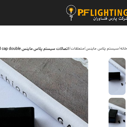
خانه
سیستم پلاس ماینس
متعلقات
اتصالات سیستم پلاس ماینس end cap double