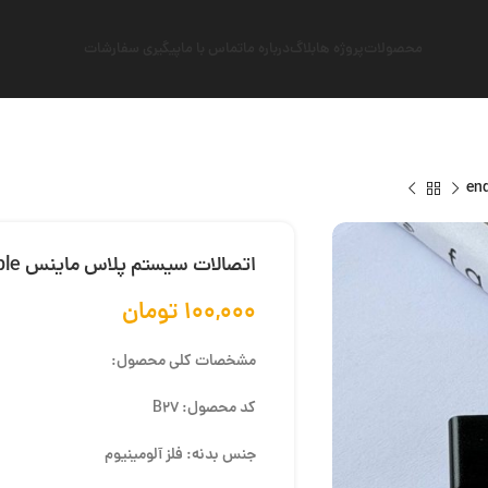
محصولات
پروژه ها
بلاگ
درباره ما
تماس با ما
پیگیری سفارشات
اتصالات سیستم پلاس ماینس end cap double
۱۰۰,۰۰۰
تومان
مشخصات کلی محصول:
کد محصول: B27
جنس بدنه: فلز آلومینیوم