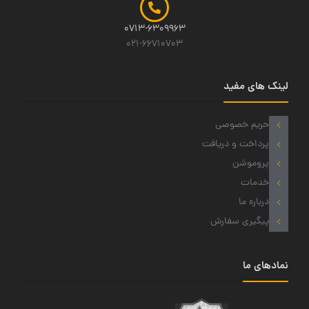
0713-6309963
021-66710703
لینک های مفید
حریم خصوصی
پرداخت و دریافت
پروموشن
خدمات
درباره ما
پیگیری سفارش
نمادهای ما