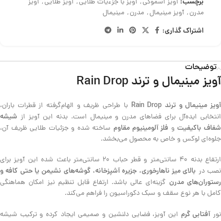
برچسب:
آویز اسموکی
,
آویز با جزءیات طلایی
,
آویز طلایی
,
آویز
مدرن
,
آویز مینیمال
,
مدرن
,
مینیمال
اشتراک گذاری:
توضیحات
آویز مینیمال و ترند Rain Drop
ویز مینیمال و ترند Rain Drop
با طراحی ظریف و الهام‌گرفته از قطرات باران،
شیشه
انتخابی ایده‌آل برای فضاهای مدرن و مینیمال است. بدنه این آویز از
فاف باکیفیت
فلز آلومینیوم مقاوم
و
ساخته شده و جزئیات طلایی ظریف آن،
جلوه‌ای لوکس و خاص به محصول می‌بخشد.
ارتفاع بدنه 40 سانتی‌متر و قطر حباب 20 سانتی‌متر باعث شده این آویز برای
بالای میز ناهارخوری، جزیره آشپزخانه، گوشه‌های نشیمن یا حتی کافه و
صب در
ستوران‌های مدرن
گزینه‌ای عالی باشد. ارتفاع قابل تنظیم نیز امکان هماهنگی
کامل با هر نوع سقف و سبک دکوراسیون را فراهم می‌کند.
آفتابی گرم
ور
این آویز، فضایی دلنشین و صمیمی ایجاد کرده و ترکیب شیشه