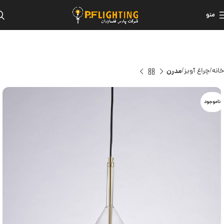
منو
خانه
چراغ آویز
مدرن
ناموجود