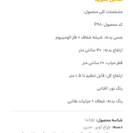
مشخصات کلی محصول:
کد محصول: P98
جنس بدنه: شیشه شفاف + فلز آلومینیوم
ارتفاع بدنه: 40 سانتی متر
قطر حباب: 20 سانتی متر
ارتفاع کل: قابل تنظیم تا 1.5 متر
رنگ نور: آفتابی
رنگ بدنه: شفاف + جزئیات طلایی
شناسه محصول:
10851
دسته:
چراغ آویز
,
مدرن