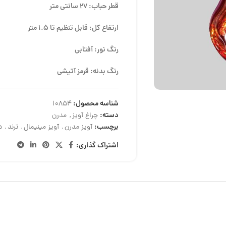
قطر حباب: 27 سانتی متر
ارتفاع کل: قابل تنظیم تا 1.5 متر
رنگ نور: آفتابی
رنگ بدنه: قرمز آتیشی
شناسه محصول:
10854
دسته:
چراغ آویز
,
مدرن
برچسب:
آویز مدرن
,
آویز مینیمال
,
ترند
,
د
اشتراک گذاری: