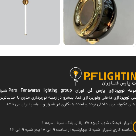
ه نورپردازی پارس فن آوران
Pars Fanavaran lighting group
شیراز
نورپردازی
صی
داخلی ونورپردازی نما، پیشرو در زمینه نورپردازی مدرن با جدیدتر
های دکوراسیون داخلی بوده و آماده همکاری در شیراز و سراسر ایران می باشد.
شیراز، فرهنگ شهر، کوچه 27، بالای بانک سینا ، طبقه 1
ساعت کاری شیراز: شنبه تا چهارشنبه از ساعت 9 الی 18 پنج شنبه 9 الی 14