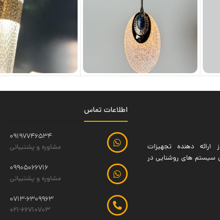
اطلاعات تماس
09197746534
 ارائه دهنده تجهیزات
مشاوره و پشتیبانی
ین سیستم های روشنایی در
09905066716
مشاوره و پشتیبانی
0713-6309963
021-66710703