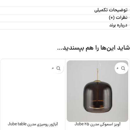
توضیحات تکمیلی
نظرات (0)
درباره برند
شاید این‌ها را هم بپسندید…
ناموجود
ناموجود
آویز اسموکی مدرن Jube 25
آباژور رومیزی مدرن Jube table