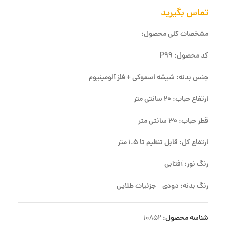
تماس بگیرید
مشخصات کلی محصول:
کد محصول: P99
جنس بدنه: شیشه اسموکی + فلز آلومینیوم
ارتفاع حباب: 20 سانتی متر
قطر حباب: 30 سانتی متر
ارتفاع کل: قابل تنظیم تا 1.5 متر
رنگ نور: آفتابی
رنگ بدنه: دودی – جزئیات طلایی
شناسه محصول:
10852