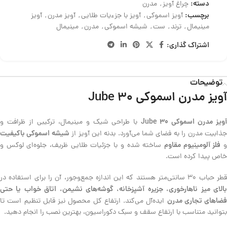
دسته:
چراغ آویز
,
مدرن
برچسب:
آویز اسموکی
,
آویز با جزءیات طلایی
,
آویز مدرن
,
آویز
مینیمال
,
ترند
,
ست
,
شیشه اسموکی
,
مدرن
,
مینیمال
اشتراک گذاری:
توضیحات
آویز مدرن اسموکی Jube 30
ویز مدرن اسموکی Jube 30
با طراحی شیک و مینیمال، ترکیبی از ظرافت و
شیشه اسموکی باکیفیت
ذابیت مدرن را به فضای شما می‌آورد. بدنه این آویز از
فلز آلومینیوم مقاوم
ساخته شده و با جزئیات طلایی ظریف، جلوه‌ای لوکس و
خاص پیدا کرده است.
طر حباب 30 سانتی‌متر هستند که این اندازه جمع‌وجور، آن را برای استفاده در
بالای میز ناهارخوری، جزیره آشپزخانه، گوشه‌های نشیمن، اتاق خواب یا حتی
فضاهای تجاری مدرن
ایده‌آل می‌کند. ارتفاع کل محصول نیز قابل تنظیم است تا
بتوانید متناسب با ارتفاع سقف و سبک دکوراسیون، بهترین نصب را انجام دهید.