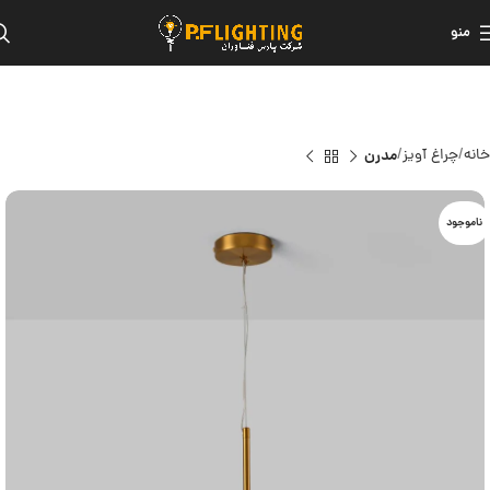
منو
خانه
چراغ آویز
مدرن
ناموجود