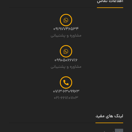
اطلاعات تماس
09197746534
مشاوره و پشتیبانی
09905066716
مشاوره و پشتیبانی
0713-6309963
021-66710703
لینک های مفید