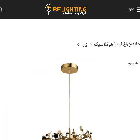
منو
خانه
چراغ آویز
نئوکلاسیک
ناموجود