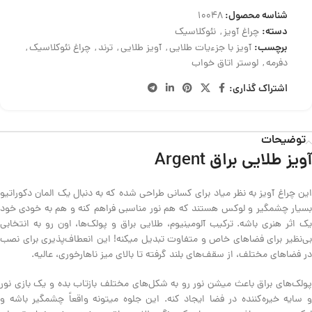
شناسه محصول:
10048
دسته:
چراغ آویز
,
نئوکلاسیک
برچسب:
آویز با جزءیات طلایی
,
آویز طلایی
,
ترند
,
چراغ نئوکلاسیک
,
دفرمه
,
لوستر اتاق خواب
اشتراک گذاری:
توضیحات
آویز طلایی براق Argent
این چراغ آویز به نظر میاد برای کسانی طراحی شده که به دنبال یک المان دکوراتیو
بسیار چشمگیر و لوکس هستند که هم نور مناسبی فراهم کنه و هم به خودی خود
یک اثر هنری باشه. ترکیب آلومینیوم، طلایی براق و پولک‌ها، اون رو به انتخابی
بی‌نظیر برای فضاهای خاص و متفاوت تبدیل میکنه! این انعطاف‌پذیری برای نصب
در فضاهای مختلف، از سقف‌های بلند گرفته تا بالای میز ناهارخوری، عالیه.
پولک‌های براق باعث میشن نور رو به شکل‌های مختلف بازتاب بده و یک بازی نور
و سایه خیره‌کننده در فضا ایجاد کنه. این جلوه میتونه واقعاً چشمگیر باشه و