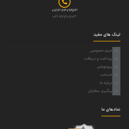
0713-6309963
021-66710703
لینک های مفید
حریم خصوصی
پرداخت و دریافت
پروموشن
خدمات
درباره ما
پیگیری سفارش
نمادهای ما