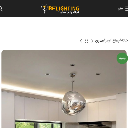
منو
خانه
چراغ آویز
مدرن
جدید