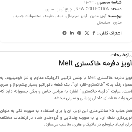
شناسه محصول:
11093
دسته:
NEW COLLECTION
,
چراغ آویز
,
مدرن
برچسب:
آویز مدرن
,
آویز مینیمال
,
ترند
,
دفرمه
,
محصولات جدید
,
مدرن
,
مینیمال
اشتراک گذاری:
توضیحات
آویز دفرمه خاکستری Melt
آویز دفرمه خاکستری Melt با جنس ترکیبی اکرولیک مقاوم و فلز آلومینیوم، به
همراه رنگ بدنه “خاکستری-نقره ای”، یک قطعه دکوراتیو بسیار چشم‌نواز و هنری
است. عبارت “دفرمه خاکستری” اشاره به طراحی خاص و رنگی جسورانه دارد که
می‌تواند به فضای داخلی پویایی و مدرنی ببخشد.
قطر حباب 25 سانتی‌متری این آویز، آن را برای استفاده به صورت تکی به عنوان
نورپردازی نقطه ای، یا به صورت چندتایی و گروه‌بندی شده در ارتفاعات مختلف
برای ایجاد جلوه‌ای دراماتیک و هنری، مناسب می‌سازد.