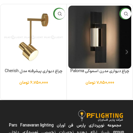
جدید
جدید
چراغ دیواری مدرن اسموکی Paloma
چراغ دیواری پیشرفته مدل Cherish
۷,۸۵۰,۰۰۰
تومان
۶,۷۵۰,۰۰۰
تومان
افزودن به سبد خرید
افزودن به سبد خرید
مجموعه نورپردازی پارس فن آوران
Pars Fanavaran lighting
group
نورپردازی
شیراز ارائه دهنده تجهیزات تخصصی
داخلی