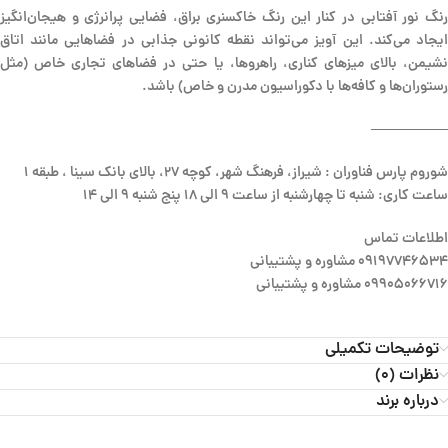
رنگ نور آفتابی در کنار این رنگ خاکسنری براق، فضایی پرانرژی و هیجان‌انگیز
ایجاد می‌کند. این آویز می‌تواند نقطه کانونی جذابی در فضاهایی مانند اتاق
نشیمن، بالای میزهای کناری، راهروها، یا حتی در فضاهای تجاری خاص (مثل
رستوران‌ها و کافه‌ها با دکوراسیون مدرن و خاص) باشد.
—————–
شوروم پارس فناوران : شیراز، فرهنگ شهر، کوچه 27، بالای بانک سینا ، طبقه 1
ساعت کاری: شنبه تا چهارشنبه از ساعت 9 الی 18 پنج شنبه 9 الی 14
اطلاعات تماس
09197746534 مشاوره و پشتیبانی
09905066716 مشاوره و پشتیبانی
توضیحات تکمیلی
نظرات (0)
درباره برند