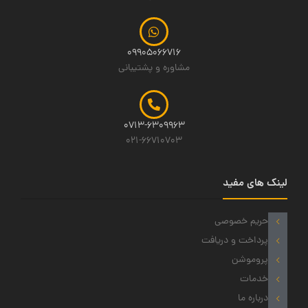
09905066716
مشاوره و پشتیبانی
0713-6309963
021-66710703
لینک های مفید
حریم خصوصی
پرداخت و دریافت
پروموشن
خدمات
درباره ما