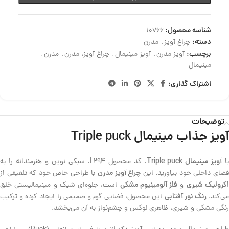
شناسه محصول:
10766
دسته:
چراغ آویز
,
مدرن
برچسب:
آویز مدرن
,
آویز مینیمال
,
چراغ آویز، مدرن
,
مدرن
,
مینیمال
اشتراک گذاری:
توضیحات
آویز جذاب مینیمال Triple puck
آویز مینیمال Triple puck
با
، کد محصول L294، سبکی نوین و هنرمندانه را به
چراغ آویز مدرن
ضای داخلی خود بیاورید. این
با طراحی خاص خود که تلفیقی از
کرولیک شیری
فلز آلومینیوم مشکی
و
است، جلوه‌ای شیک و مینیمالیستی خلق
رنگ نور آفتابی
ی‌کند.
این محصول، فضایی گرم و صمیمی را ایجاد کرده و ترکیب
رنگی مشکی و شیری، ظاهری لوکس و چشم‌نواز به آن می‌بخشد.