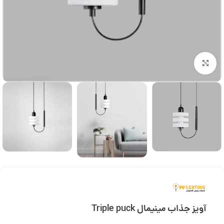
بزرگنمایی تصویر
آویز جذاب مینیمال Triple puck