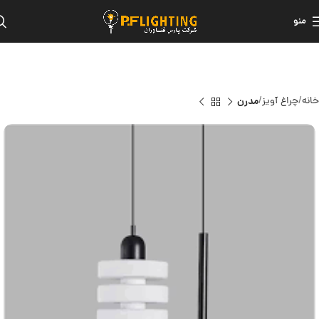
منو
خانه
چراغ آویز
مدرن