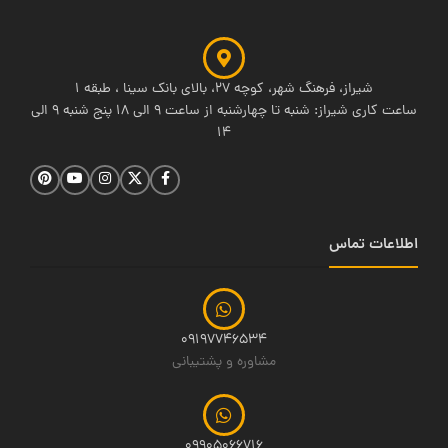
شیراز، فرهنگ شهر، کوچه 27، بالای بانک سینا ، طبقه 1
ساعت کاری شیراز: شنبه تا چهارشنبه از ساعت 9 الی 18 پنج شنبه 9 الی
14
اطلاعات تماس
09197746534
مشاوره و پشتیبانی
09905066716