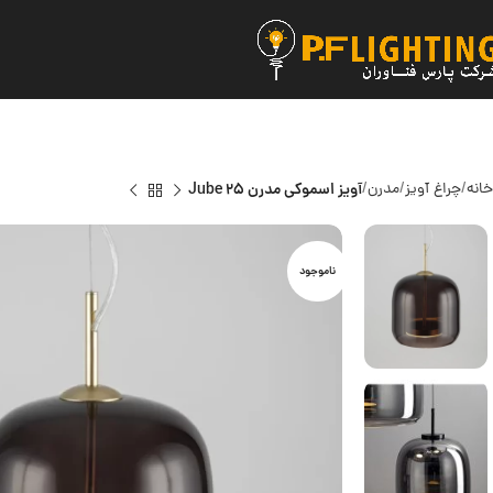
خانه
چراغ آویز
مدرن
آویز اسموکی مدرن Jube 25
ناموجود