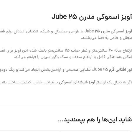
آویز اسموکی مدرن Jube 25
ویز اسموکی مدرن Jube 25
با طراحی مینیمال و شیک، انتخابی ایده‌آل برای ف
مجلل و خاص به فضا می‌بخشد.
رتفاع بدنه 20 سانتی‌متر و قطر حباب 25 سانتی‌متر باعث شده این آویز برای نصب در
امکان هماهنگی کامل با ارتفاع سقف و سبک دکوراسیون را فراهم می‌کند.
آفتابی گرم
نور
Jube 25، فضایی صمیمی و آرامش‌بخش ایجاد می‌کند و رنگ دودی شیشه همراه با جزئیات طلایی، حس مدرنیته و لوکس بودن را به محیط اضافه می‌کند.
لوستر آویز شیشه‌ای اسموکی
اگر به دنبال یک
با طراحی خاص، کیفیت ساخت بالا و ظاهری جذاب هستید، آویز Jube 25 
شاید این‌ها را هم بپسندید…