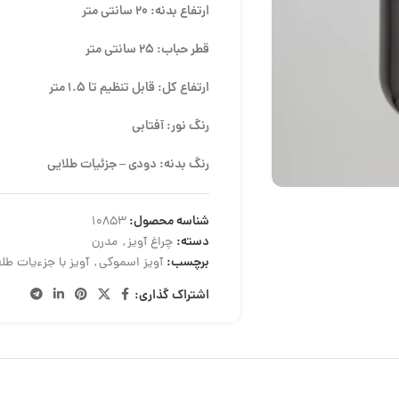
ارتفاع بدنه: 20 سانتی متر
قطر حباب: 25 سانتی متر
ارتفاع کل: قابل تنظیم تا 1.5 متر
رنگ نور: آفتابی
رنگ بدنه: دودی – جزئیات طلایی
شناسه محصول:
10853
دسته:
چراغ آویز
,
مدرن
برچسب:
آویز اسموکی
,
آویز با جزءیات طل
اشتراک گذاری: