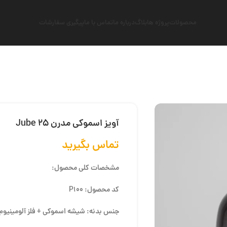
محصولات
پروژه ها
بلاگ
درباره ما
تماس با ما
پیگیری سفارشات
آویز اسموکی مدرن Jube 25
تماس بگیرید
مشخصات کلی محصول:
کد محصول: P100
جنس بدنه: شیشه اسموکی + فلز آلومینیوم