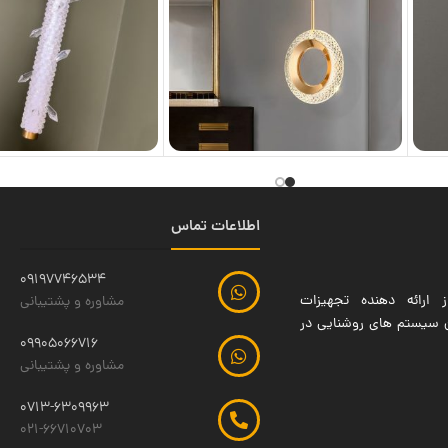
اطلاعات تماس
09197746534
 ارائه دهنده تجهیزات
مشاوره و پشتیبانی
ین سیستم های روشنایی در
09905066716
مشاوره و پشتیبانی
0713-6309963
021-66710703