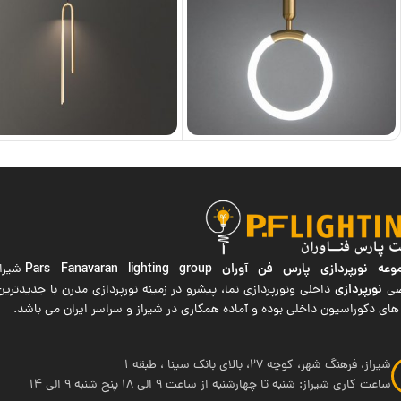
ه نورپردازی پارس فن آوران
Pars Fanavaran lighting group
شیراز
نورپردازی
صی
داخلی ونورپردازی نما، پیشرو در زمینه نورپردازی مدرن با جدیدتر
های دکوراسیون داخلی بوده و آماده همکاری در شیراز و سراسر ایران می باشد.
شیراز، فرهنگ شهر، کوچه 27، بالای بانک سینا ، طبقه 1
ساعت کاری شیراز: شنبه تا چهارشنبه از ساعت 9 الی 18 پنج شنبه 9 الی 14