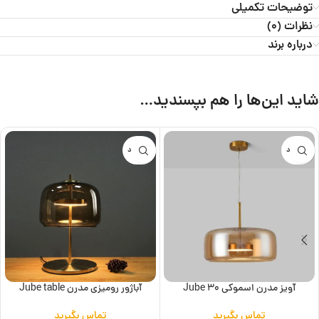
توضیحات تکمیلی
نظرات (0)
درباره برند
شاید این‌ها را هم بپسندید…
ناموجود
ناموجود
آویز مدرن اسموکی Jube 30
آباژور رومیزی مدرن Jube table
تماس بگیرید
تماس بگیرید