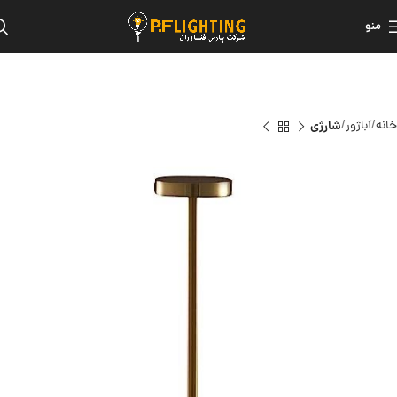
منو
خانه
آباژور
شارژی