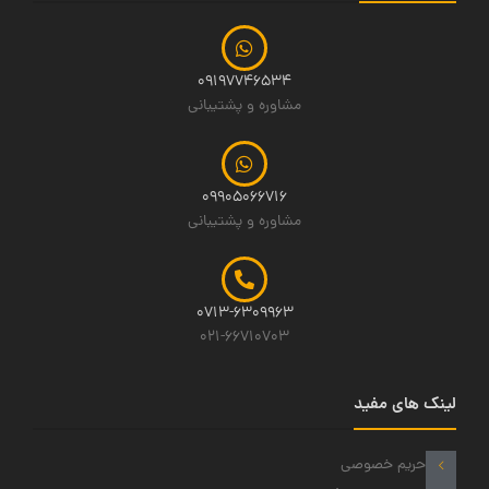
09197746534
مشاوره و پشتیبانی
09905066716
مشاوره و پشتیبانی
0713-6309963
021-66710703
لینک های مفید
حریم خصوصی