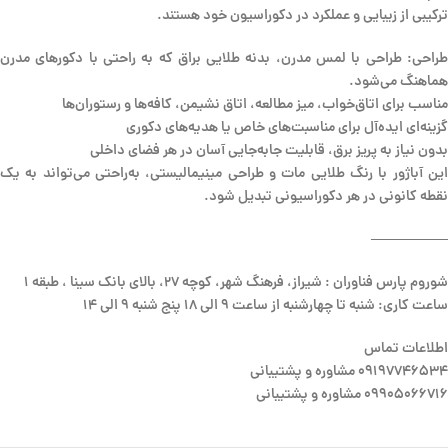
ترکیبی از زیبایی و عملکرد در دکوراسیون خود هستند.
طراحی: طراحی با لمس مدرن، بدنه طلایی براق که به راحتی با دکورهای مدرن
هماهنگ می‌شود.
مناسب برای اتاق‌خواب، میز مطالعه، اتاق نشیمن، کافه‌ها و رستوران‌ها
گزینه‌ای ایده‌آل برای مناسبت‌های خاص یا هدیه‌های دکوری
بدون نیاز به پریز برق، قابلیت جابه‌جایی آسان در هر فضای داخلی
این آباژور با رنگ طلایی مات و طراحی مینیمالیستی، به‌راحتی می‌تواند به یک
نقطه کانونی در هر دکوراسیونی تبدیل شود.
—————–
شوروم پارس فناوران : شیراز، فرهنگ شهر، کوچه 27، بالای بانک سینا ، طبقه 1
ساعت کاری: شنبه تا چهارشنبه از ساعت 9 الی 18 پنج شنبه 9 الی 14
اطلاعات تماس
09197746534 مشاوره و پشتیبانی
09905066716 مشاوره و پشتیبانی