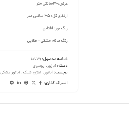
عرض:30سانتی متر
ارتفاع کل: 35 سانتی متر
رنگ نور: آفتابی
رنگ بدنه: مشکی – طلایی
شناسه محصول:
10779
دسته:
آباژور
,
رومیزی
برچسب:
آباژور
,
آباژور شیک
,
آباژور مشکی 
اشتراک گذاری: