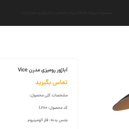
محصولات
پروژه ها
بلاگ
درباره ما
تماس با ما
پیگیری سفارشات
آباژور رومیزی مدرن Vice
تماس بگیرید
مشخصات کلی محصول:
کد محصول: L280
جنس بدنه: فلز آلومینیوم