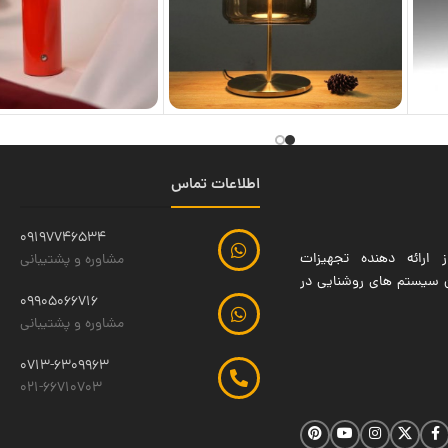
اطلاعات تماس
09197746534
 ارائه دهنده تجهیزات
مشاوره و پشتیبانی
ین سیستم های روشنایی در
09905066716
مشاوره و پشتیبانی
0713-6309963
021-66710703