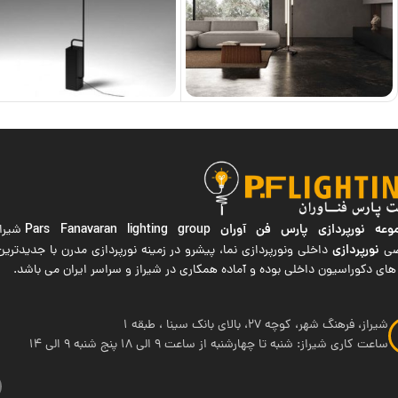
ه نورپردازی پارس فن آوران
Pars Fanavaran lighting group
شیراز
نورپردازی
صی
داخلی ونورپردازی نما، پیشرو در زمینه نورپردازی مدرن با جدیدتر
های دکوراسیون داخلی بوده و آماده همکاری در شیراز و سراسر ایران می باشد.
شیراز، فرهنگ شهر، کوچه 27، بالای بانک سینا ، طبقه 1
ساعت کاری شیراز: شنبه تا چهارشنبه از ساعت 9 الی 18 پنج شنبه 9 الی 14