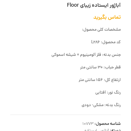
آباژور ایستاده زیبای Floor
تماس بگیرید
مشخصات کلی محصول:
کد محصول: L286
جنس بدنه: فلز آلومینیوم + شیشه اسموکی
قطر حباب: 30 سانتی متر
ارتفاع کل: 156 سانتی متر
رنگ نور: آفتابی
رنگ بدنه: مشکی- دودی
شناسه محصول:
10773
دسته:
آباژور
,
ایستاده