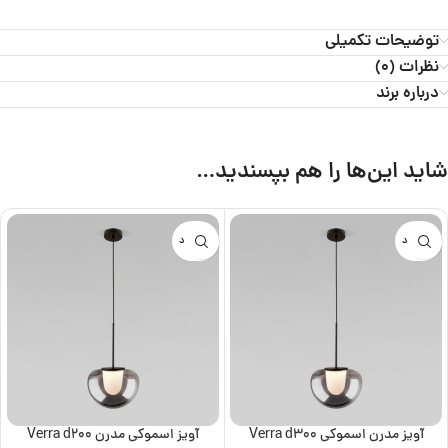
توضیحات تکمیلی
نظرات (0)
درباره برند
شاید این‌ها را هم بپسندید…
ناموجود
ناموجود
آویز مدرن اسموکی Verra d300
آویز اسموکی مدرن Verra d200