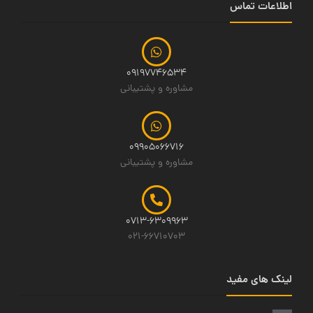
اطلاعات تماس
09197746534
مشاوره و پشتیبانی
09905066716
مشاوره و پشتیبانی
0713-6309963
021-66710703
لینک های مفید