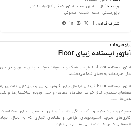
برچسب:
آباژور
,
آباژور ست
,
آباژور شیک
,
آباژورایستاده
,
اباژورمشکی
,
ست
,
شیشه اسموکی
اشتراک گذاری:
توضیحات
آباژور ایستاده زیبای Floor
آباژور ایستاده Floor، با طراحی شیک و جسورانه خود، جلوه‌ای مدرن و در عین
حال هنرمندانه به فضای شما می‌بخشد.
آباژور ایستاده Floor گزینه‌ای ایده‌آل برای افزودن زیبایی و نورپردازی دلنشین به
فضاهای نشیمن، اتاق خواب، فضاهای مطالعه و حتی ورودی ساختمان‌ها و لابی
هتل‌ها است.
همچنین، جلوه هنری و ترکیب رنگی خاص آن، این محصول را برای استفاده در
گالری‌های هنری، استودیوهای طراحی و فضاهای تجاری که به دنبال ایجاد
اتمسفری خاص هستند، بسیار مناسب می‌سازد.