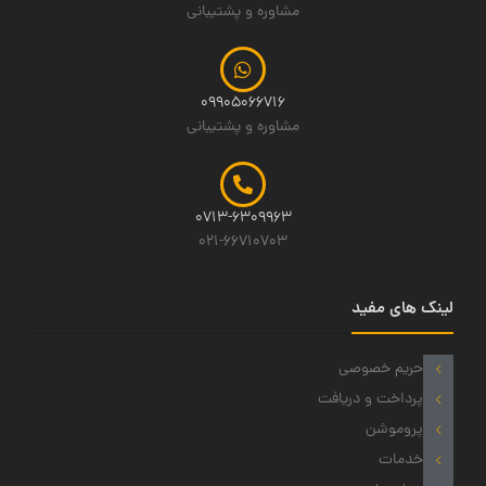
مشاوره و پشتیبانی
09905066716
مشاوره و پشتیبانی
0713-6309963
021-66710703
لینک های مفید
حریم خصوصی
پرداخت و دریافت
پروموشن
خدمات