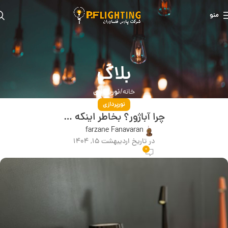
منو
بلاگ
نورپردازی
خانه
نورپردازی
چرا آباژور؟ بخاطر اینکه …
farzane Fanavaran
در تاریخ اردیبهشت 15, 1404
0