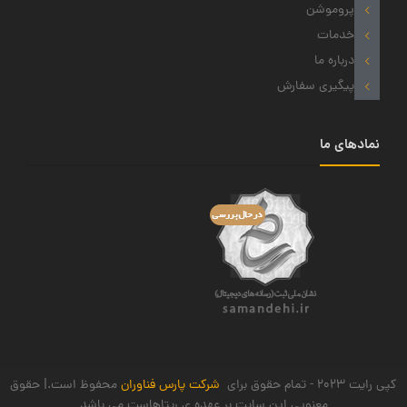
پروموشن
خدمات
درباره ما
پیگیری سفارش
نمادهای ما
کپی رایت 2023 - تمام حقوق برای
شرکت پارس فناوران
محفوظ است.| حقوق
معنویی این سایت بر عهده ی ریتاهاست می باشد