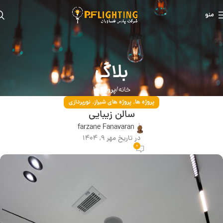
منو
بلاگ
پروژه ها
خانه
,
,
پروژه ها
پروژه های شیراز
نورپردازی
سالن زیبایی
farzane Fanavaran
در تاریخ مهر 9, 1404
0