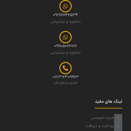
09197746534
مشاوره و پشتیبانی
09905066716
مشاوره و پشتیبانی
0713-6309963
021-66710703
لینک های مفید
حریم خصوصی
پرداخت و دریافت