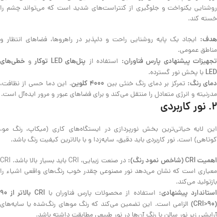
روشنایی یکنواخت و جلوگیری از کنتراست‌های شدید است که می‌تواند چشم را
خسته کند.
هدف:
ایجاد یک پایه روشنایی راحت و دلپذیر در راهروها، فضاهای انتظار و
مناطق عمومی.
تجهیزات پیشنهادی پارس فناوران:
پنل‌های LED توکار
خطی‌های
استفاده از
و
LED
با پخش نور گسترده.
مای رنگ:
۴۰۰۰ کلوین
تمرکز بر دمای رنگ خنثی بین
. این دما حسی از نظافت،
مدرنیته و انرژی متعادل را منتقل می‌کند و برای فضاهای عبور و مرور ایده‌آل است.
۲. نور کاربردی
این لایه حیاتی‌ترین بخش نورپردازی در ایستگاه‌های کاری (میکاپ، رنگ مو،
کوتاهی) است. نور کاربردی باید دقیق، سایه‌زدا و با بالاترین کیفیت رنگ باشد.
همیت CRI (شاخص نمود رنگ):
در صنعت زیبایی، CRI باید بسیار بالا باشد. CRI
معیاری است که نشان می‌دهد نور مصنوعی چقدر خوب رنگ‌های واقعی اشیاء را
بازتولید می‌کند.
ستاندارد پیشنهادی:
CRI بالاتر از ۹۰
استفاده از محصولات پارس فناوران با
(CRI>90)
الزامی است. این تضمین می‌کند که رنگ موهای رنگ‌شده یا سایه‌های
آرایشی زیر نور سالن با رنگ آن‌ها در نور طبیعی مطابقت داشته باشد.