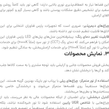
این فضاها نیاز به انعطاف‌پذیری نوری بالایی دارند؛ گاهی نور باید کاملاً روشن و
سفید برای تشخیص دقیق مشکلات پوستی باشد و گاهی بسیار گرم و کم‌نور برای
القای آرامش.
چراغ‌های دیمرپذیر:
ضروری است که تجهیزات پارس فناوران انتخابی برای این
اتاق‌ها قابلیت تنظیم شدت نور داشته باشند.
ابلیت تغییر دمای رنگ:
پیشرفته‌ترین مدل‌های پنل‌های LED پارس فناوران این
امکان را فراهم می‌کنند که دمای رنگ (CCT) از نور سرد (مثلاً ۶۰۰۰K) برای خدمات
درمانی تا نور گرم (مثلاً ۲۷۰۰K) برای خدمات آرامش‌بخش، به سادگی تنظیم شود.
۳. نمایش محصولات
بخش فروش محصولات جانبی و آرایشی باید توجه مشتری را به سمت کالاها جلب
کند و آن‌ها را درخشان نشان دهد.
ستفاده از نور متمرکز:
چراغ‌های ریلی
با پرتاب نور باریک بهترین گزینه هستند. این
چراغ‌ها مستقیماً روی قفسه‌ها متمرکز می‌شوند و درخشندگی خاصی به
بسته‌بندی‌ها و بطری‌ها می‌بخشند.
نترل درخشش:
برای اطمینان از اینکه محصولات عالی به نظر می‌رسند، باید از
شاخص UGR پایین
راغ‌هایی با
استفاده شود تا نور خیره‌کننده نباشد، بلکه
محصولات را برجسته کند. این درخشش متمرکز مستقیماً بر تصمیم خرید مشتری