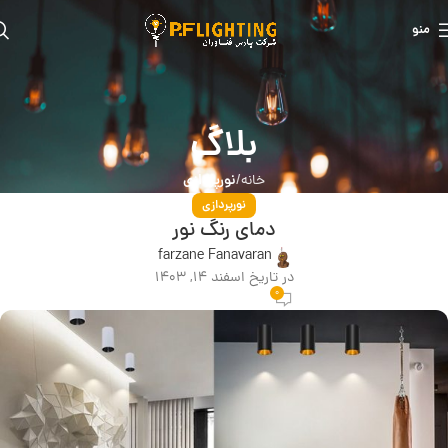
منو
بلاگ
نورپردازی
خانه
نورپردازی
دمای رنگ نور
farzane Fanavaran
در تاریخ اسفند 14, 1403
0