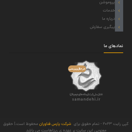
پروموشن
خدمات
درباره ما
پیگیری سفارش
نمادهای ما
کپی رایت 2023 - تمام حقوق برای
شرکت پارس فناوران
محفوظ است.| حقوق
معنویی این سایت بر عهده ی ریتاهاست می باشد