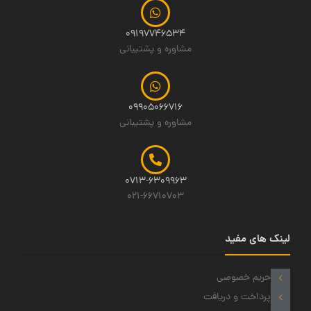
09197746534
مشاوره و پشتیبانی
09905066716
مشاوره و پشتیبانی
0713-6309963
021-66710703
لینک های مفید
حریم خصوصی
پرداخت و دریافت