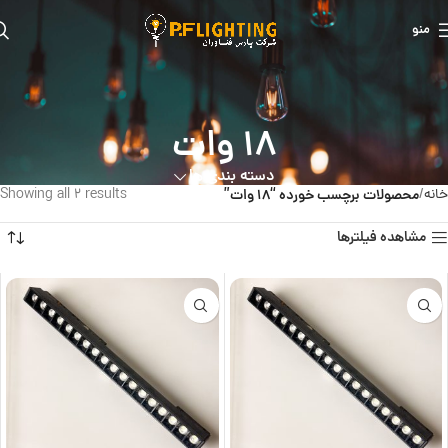
منو
18 وات
دسته بندی ها
خانه
محصولات برچسب خورده “18 وات”
Showing all 2 results
مشاهده فیلترها