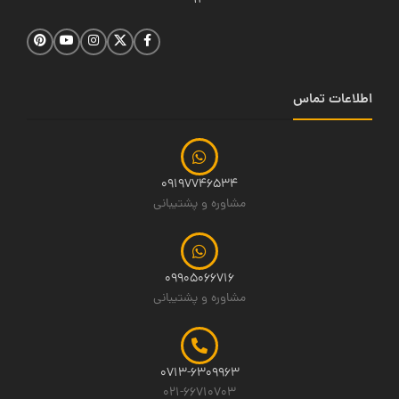
14
اطلاعات تماس
09197746534
مشاوره و پشتیبانی
09905066716
مشاوره و پشتیبانی
0713-6309963
021-66710703