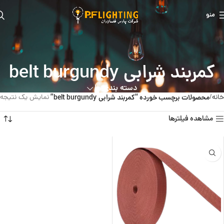
منو
کمربند شرابی belt burgundy
دسته بندی ها
خانه
محصولات برچسب خورده “کمربند شرابی belt burgundy”
نمایش یک نتیجه
مشاهده فیلترها