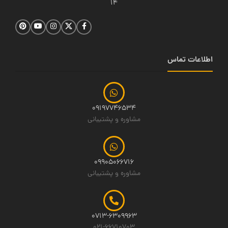
14
اطلاعات تماس
09197746534
مشاوره و پشتیبانی
09905066716
مشاوره و پشتیبانی
0713-6309963
021-66710703