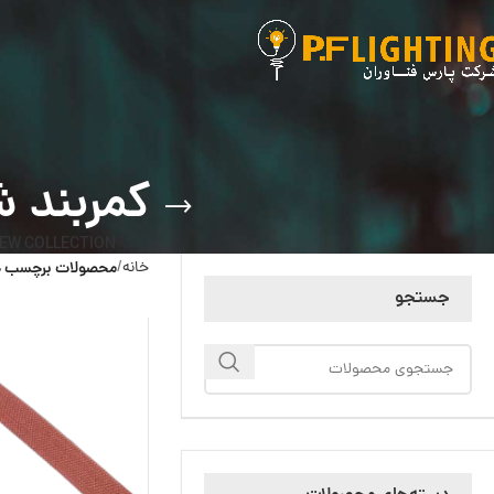
کمربند شرابی
EW COLLECTION
خانه
محصولات برچسب خورده “ک
جستجو