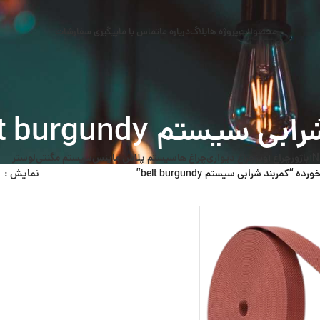
محصولات
پروژه ها
بلاگ
درباره ما
تماس با ما
پیگیری سفارشات
 سیستم belt burgundy
N
آباژور
چراغ آویز
چراغ دیواری
چراغ ها
سیستم پلاس ماینس
سیستم مگنتی
لوستر
مربند شرابی سیستم belt burgundy”
نمایش