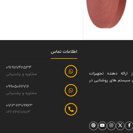
اطلاعات تماس
09197746534
 ارائه دهنده تجهیزات
مشاوره و پشتیبانی
ین سیستم های روشنایی در
09905066716
مشاوره و پشتیبانی
0713-6309963
021-66710703