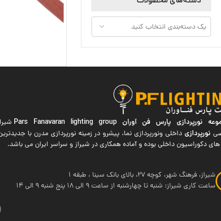
دسته‌های محصولات
یک دسته‌بندی انتخاب کنید
ه نورپردازی پارس فن آوران
Pars Fanavaran lighting group
شیراز
نورپردازی
صی
داخلی ونورپردازی نما، پیشرو در زمینه نورپردازی مدرن با جدیدتر
های دکوراسیون داخلی بوده و آماده همکاری در شیراز و سراسر ایران می باشد.
شیراز، فرهنگ شهر، کوچه 27، بالای بانک سینا ، طبقه 1
ساعت کاری شیراز: شنبه تا چهارشنبه از ساعت 9 الی 18 پنج شنبه 9 الی 14