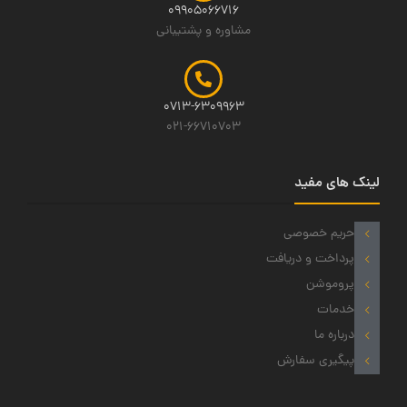
09905066716
مشاوره و پشتیبانی
0713-6309963
021-66710703
لینک های مفید
حریم خصوصی
پرداخت و دریافت
پروموشن
خدمات
درباره ما
پیگیری سفارش