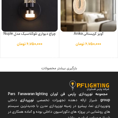
آویز کریستالی Anika
چراغ دیواری نئوکلاسیک مدل Nuple
۶,۷۵۰,۰۰۰
تومان
۶,۷۵۰,۰۰۰
تومان
افزودن به سبد خرید
افزودن به سبد خرید
بارگیری بیشتر محصولات
مجموعه نورپردازی پارس فن آوران
Pars Fanavaran lighting
group
نورپردازی
شیراز ارائه دهنده تجهیزات تخصصی
داخلی
ونورپردازی نما، پیشرو در زمینه نورپردازی مدرن با جدیدترین سیستم
های روشنایی در پروژه های دکوراسیون داخلی بوده و آماده همکاری در
شیراز و سراسر ایران می باشد.