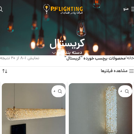
منو
کریستال
دسته بندی ها
خانه
محصولات برچسب خورده “کریستال”
نمایش 1–8 از 20 نتیجه
مشاهده فیلترها
ناموجود
ناموجود