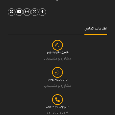
14
اطلاعات تماس
09197746534
مشاوره و پشتیبانی
09905066716
مشاوره و پشتیبانی
0713-6309963
021-66710703