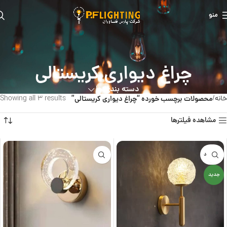
منو
چراغ دیواری کریستالی
دسته بندی ها
خانه
محصولات برچسب خورده “چراغ دیواری کریستالی”
Showing all 3 results
مشاهده فیلترها
ناموجود
جدید