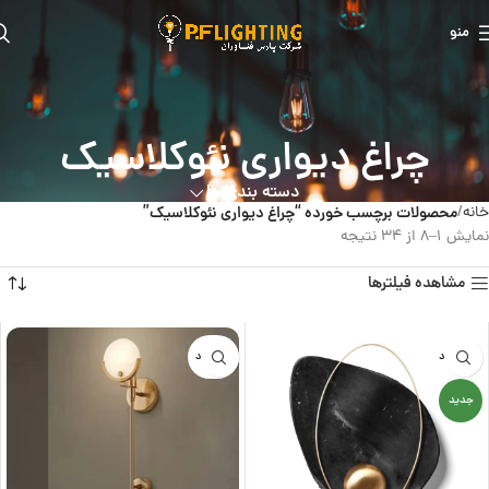
منو
چراغ دیواری نئوکلاسیک
دسته بندی ها
خانه
محصولات برچسب خورده “چراغ دیواری نئوکلاسیک”
نمایش 1–8 از 34 نتیجه
مشاهده فیلترها
ناموجود
ناموجود
جدید