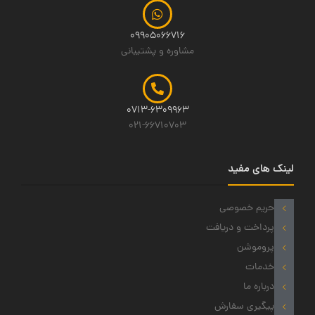
09905066716
مشاوره و پشتیبانی
0713-6309963
021-66710703
لینک های مفید
حریم خصوصی
پرداخت و دریافت
پروموشن
خدمات
درباره ما
پیگیری سفارش