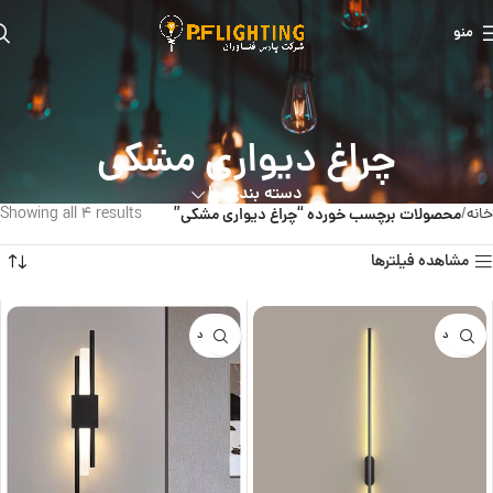
منو
چراغ دیواری مشکی
دسته بندی ها
خانه
محصولات برچسب خورده “چراغ دیواری مشکی”
Showing all 4 results
مشاهده فیلترها
ناموجود
ناموجود