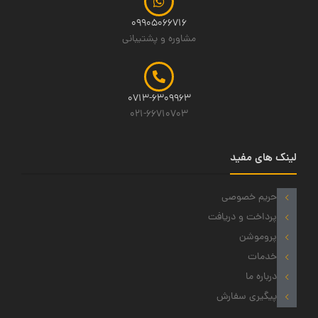
09905066716
مشاوره و پشتیبانی
0713-6309963
021-66710703
لینک های مفید
حریم خصوصی
پرداخت و دریافت
پروموشن
خدمات
درباره ما
پیگیری سفارش