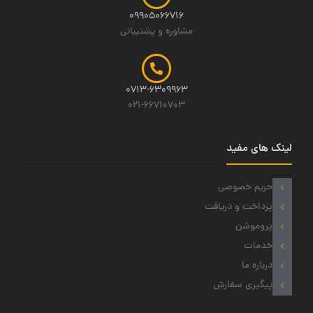
09905066716
مشاوره و پشتیبانی
0713-6309963
021-66710703
لینک های مفید
حریم خصوصی
پرداخت و دریافت
پروموشن
خدمات
درباره ما
پیگیری سفارش