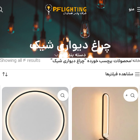
منو
چراغ دیواری شیک
دسته بندی ها
خانه
محصولات برچسب خورده “چراغ دیواری شیک”
Showing all 4 results
مشاهده فیلترها
ناموجود