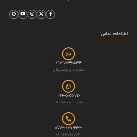
14
اطلاعات تماس
09197746534
مشاوره و پشتیبانی
09905066716
مشاوره و پشتیبانی
0713-6309963
021-66710703