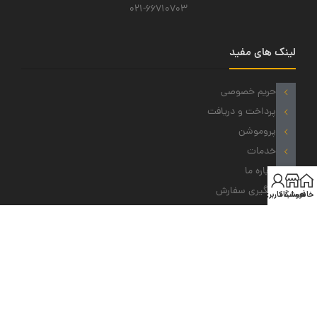
021-66710703
لینک های مفید
حریم خصوصی
پرداخت و دریافت
پروموشن
خدمات
درباره ما
پیگیری سفارش
خانه
فروشگاه
حساب کاربری من
نمادهای ما