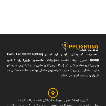
مجموعه نورپردازی پارس فن آوران
Pars Fanavaran lighting
group
نورپردازی
شیراز ارائه دهنده تجهیزات تخصصی
داخلی
ونورپردازی نما، پیشرو در زمینه نورپردازی مدرن با جدیدترین سیستم
های روشنایی در پروژه های دکوراسیون داخلی بوده و آماده همکاری در
شیراز و سراسر ایران می باشد.
شیراز، فرهنگ شهر، کوچه 27، بالای بانک سینا ، طبقه 1
ساعت کاری شیراز: شنبه تا چهارشنبه از ساعت 9 الی 18 پنج شنبه 9 الی