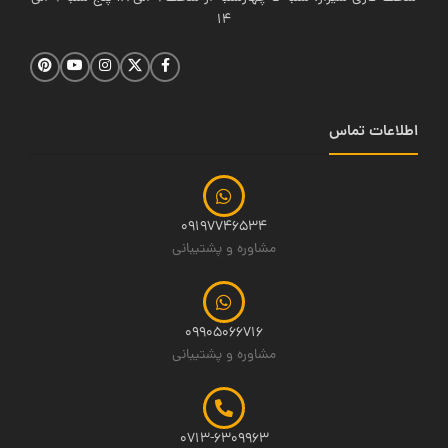
14
اطلاعات تماس
09197746534
مشاوره و پشتیبانی
09905066716
مشاوره و پشتیبانی
0713-6309963