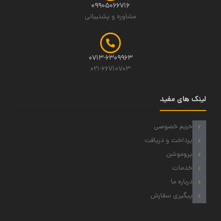
09905066716
مشاوره و پشتیبانی
0713-6309963
021-66710703
لینک های مفید
حریم خصوصی
پرداخت و دریافت
پروموشن
خدمات
درباره ما
پیگیری سفارش