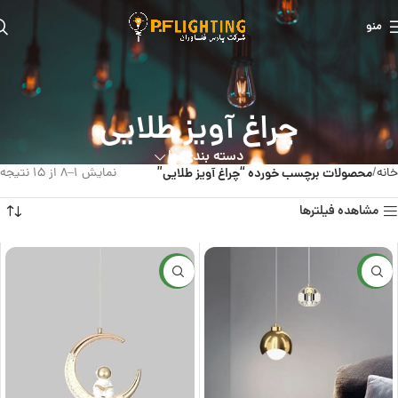
منو
چراغ آویز طلایی
دسته بندی ها
خانه
محصولات برچسب خورده “چراغ آویز طلایی”
نمایش 1–8 از 15 نتیجه
مشاهده فیلترها
جدید
جدید