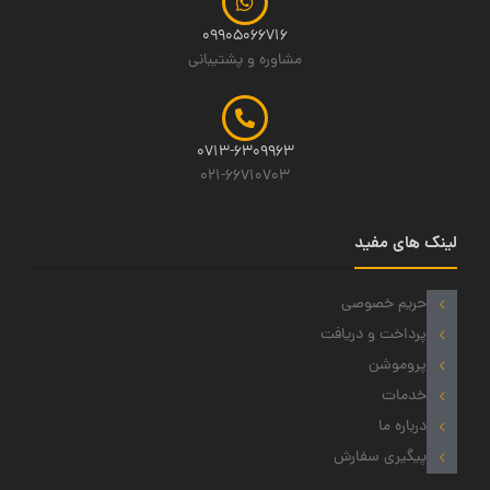
09905066716
مشاوره و پشتیبانی
0713-6309963
021-66710703
لینک های مفید
حریم خصوصی
پرداخت و دریافت
پروموشن
خدمات
درباره ما
پیگیری سفارش