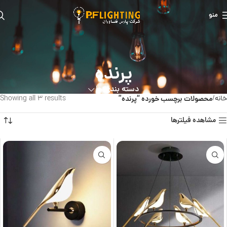
منو
پرنده
دسته بندی ها
خانه
محصولات برچسب خورده “پرنده”
Showing all 3 results
مشاهده فیلترها