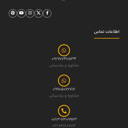
14
اطلاعات تماس
09197746534
مشاوره و پشتیبانی
09905066716
مشاوره و پشتیبانی
0713-6309963
021-66710703