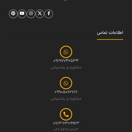
14
اطلاعات تماس
09197746534
مشاوره و پشتیبانی
09905066716
مشاوره و پشتیبانی
0713-6309963
021-66710703