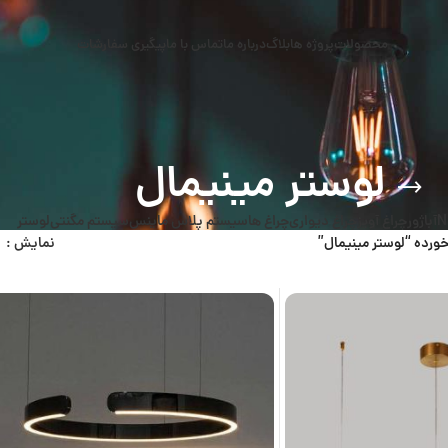
محصولات
پروژه ها
بلاگ
درباره ما
تماس با ما
پیگیری سفارشات
لوستر مینیمال
N
آباژور
چراغ آویز
چراغ دیواری
چراغ ها
سیستم پلاس ماینس
سیستم مگنتی
لوستر
رده “لوستر مینیمال”
نمایش