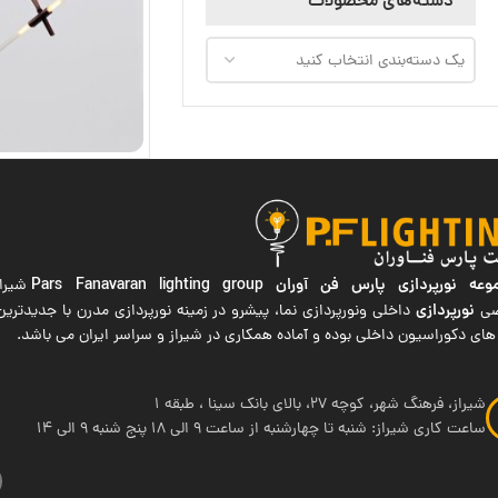
دسته‌های محصولات
یک دسته‌بندی انتخاب کنید
ه نورپردازی پارس فن آوران
Pars Fanavaran lighting group
شیراز
نورپردازی
صی
داخلی ونورپردازی نما، پیشرو در زمینه نورپردازی مدرن با جدیدتر
های دکوراسیون داخلی بوده و آماده همکاری در شیراز و سراسر ایران می باشد.
شیراز، فرهنگ شهر، کوچه 27، بالای بانک سینا ، طبقه 1
ساعت کاری شیراز: شنبه تا چهارشنبه از ساعت 9 الی 18 پنج شنبه 9 الی 14