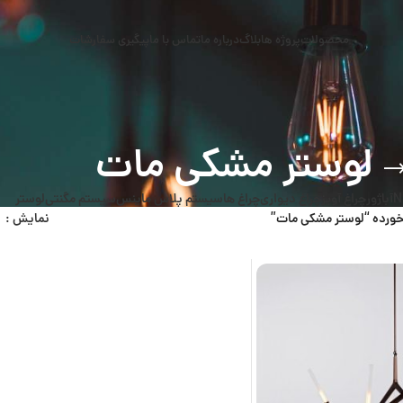
محصولات
پروژه ها
بلاگ
درباره ما
تماس با ما
پیگیری سفارشات
لوستر مشکی مات
N
آباژور
چراغ آویز
چراغ دیواری
چراغ ها
سیستم پلاس ماینس
سیستم مگنتی
لوستر
رده “لوستر مشکی مات”
نمایش