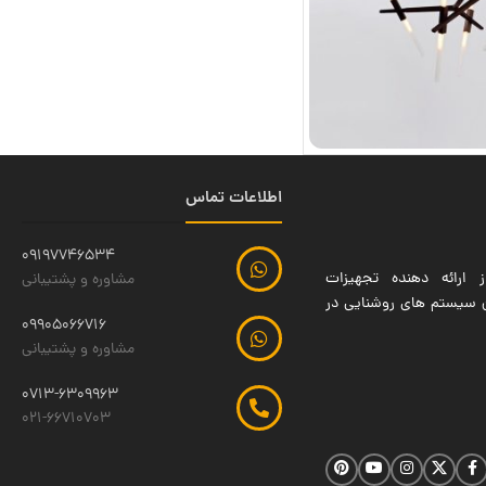
اطلاعات تماس
09197746534
 ارائه دهنده تجهیزات
مشاوره و پشتیبانی
ین سیستم های روشنایی در
09905066716
مشاوره و پشتیبانی
0713-6309963
021-66710703