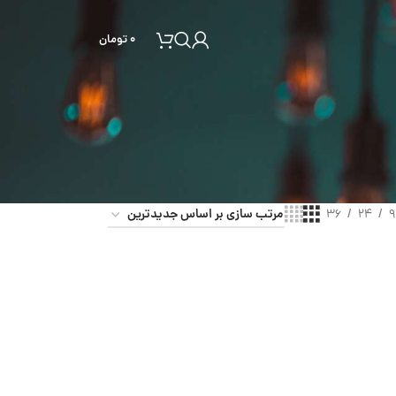
۰
تومان
36
24
9