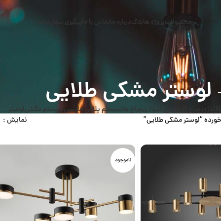
محصولات
پروژه ها
بلاگ
درباره ما
تماس با ما
پیگیری سفارشات
لوستر مشکی طلایی
N
آباژور
چراغ آویز
چراغ دیواری
چراغ ها
سیستم پلاس ماینس
سیستم مگنتی
لوستر
رده “لوستر مشکی طلایی”
نمایش
ناموجود