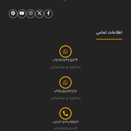
14
اطلاعات تماس
09197746534
مشاوره و پشتیبانی
09905066716
مشاوره و پشتیبانی
0713-6309963
021-66710703