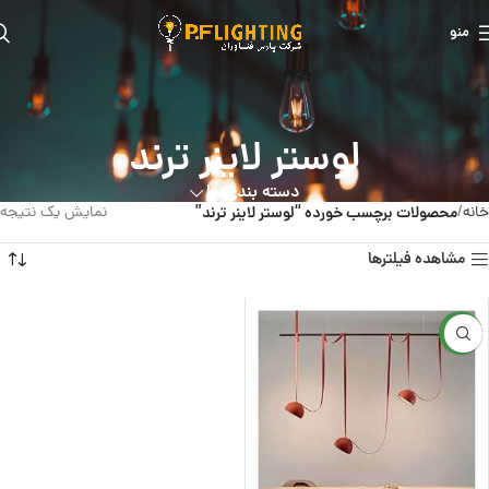
منو
لوستر لاینر ترند
دسته بندی ها
خانه
محصولات برچسب خورده “لوستر لاینر ترند”
نمایش یک نتیجه
مشاهده فیلترها
جدید