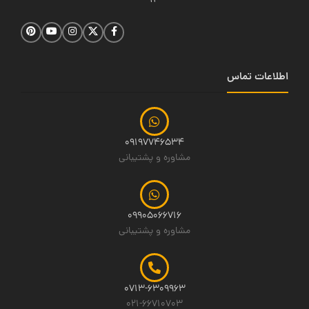
14
اطلاعات تماس
09197746534
مشاوره و پشتیبانی
09905066716
مشاوره و پشتیبانی
0713-6309963
021-66710703