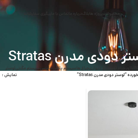
محصولات
پروژه ها
بلاگ
درباره ما
تماس با ما
پیگیری سفارشات
ر دودی مدرن Stratas
N
آباژور
چراغ آویز
چراغ دیواری
چراغ ها
سیستم پلاس ماینس
سیستم مگنتی
لوستر
 “لوستر دودی مدرن Stratas”
نمایش