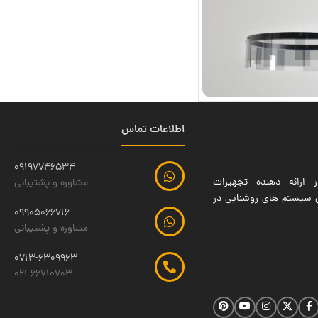
اطلاعات تماس
09197746534
 ارائه دهنده تجهیزات
مشاوره و پشتیبانی
ین سیستم های روشنایی در
09905066716
مشاوره و پشتیبانی
0713-6309963
021-66710703