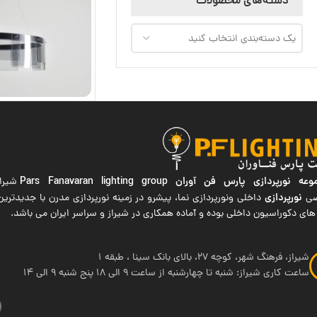
دسته‌های محصولات
یک دسته‌بندی انتخاب کنید
ه نورپردازی پارس فن آوران
Pars Fanavaran lighting group
شیراز
نورپردازی
صی
داخلی ونورپردازی نما، پیشرو در زمینه نورپردازی مدرن با جدیدتر
های دکوراسیون داخلی بوده و آماده همکاری در شیراز و سراسر ایران می باشد.
شیراز، فرهنگ شهر، کوچه 27، بالای بانک سینا ، طبقه 1
ساعت کاری شیراز: شنبه تا چهارشنبه از ساعت 9 الی 18 پنج شنبه 9 الی 14