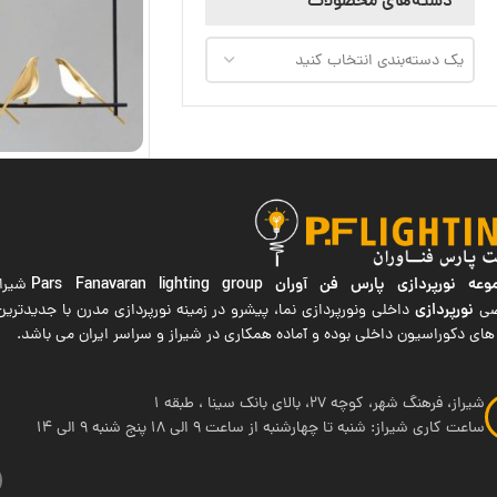
دسته‌های محصولات
یک دسته‌بندی انتخاب کنید
ه نورپردازی پارس فن آوران
Pars Fanavaran lighting group
شیراز
نورپردازی
صی
داخلی ونورپردازی نما، پیشرو در زمینه نورپردازی مدرن با جدیدتر
های دکوراسیون داخلی بوده و آماده همکاری در شیراز و سراسر ایران می باشد.
شیراز، فرهنگ شهر، کوچه 27، بالای بانک سینا ، طبقه 1
ساعت کاری شیراز: شنبه تا چهارشنبه از ساعت 9 الی 18 پنج شنبه 9 الی 14