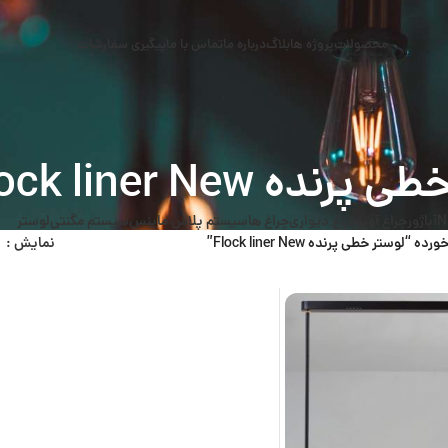
محصولات
پروژه ها
بلاگ
درباره ما
تماس با ما
پیگیری سفارشات
نده Flock liner New
N
آباژور
چراغ آویز
چراغ دیواری
چراغ ها
سیستم پلاس ماینس
سیستم مگنتی
لوستر
ستر خطی پرنده Flock liner New”
نمایش