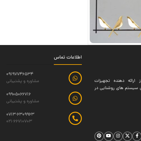
اطلاعات تماس
09197746534
 ارائه دهنده تجهیزات
مشاوره و پشتیبانی
ین سیستم های روشنایی در
09905066716
مشاوره و پشتیبانی
0713-6309963
021-66710703