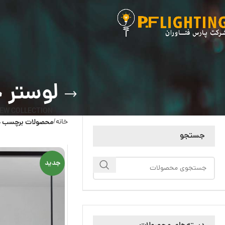
لوستر خطی پر
EW COLLECTION
خانه
محصولات برچسب خورده “لو
جستجو
جدید