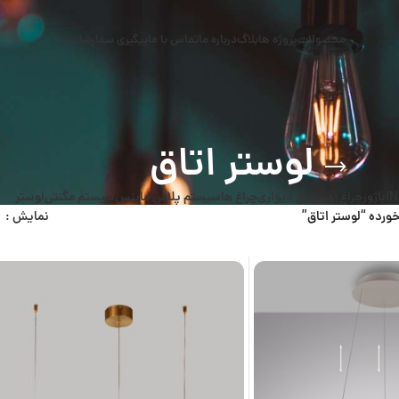
محصولات
پروژه ها
بلاگ
درباره ما
تماس با ما
پیگیری سفارشات
لوستر اتاق
N
آباژور
چراغ آویز
چراغ دیواری
چراغ ها
سیستم پلاس ماینس
سیستم مگنتی
لوستر
رده “لوستر اتاق”
نمایش