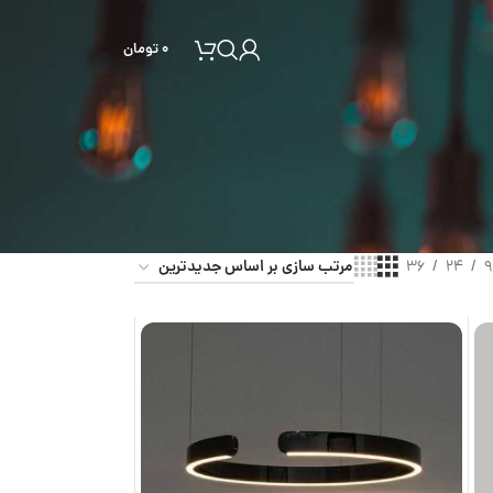
۰
تومان
36
24
9