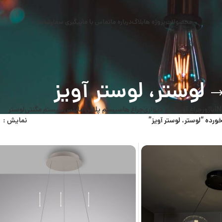
محصولات
پروژه ها
بلاگ
درباره ما
تماس با ما
پیگیری سفارشات
لوستر، لوستر آویز
N
آباژور
چراغ آویز
چراغ دیواری
چراغ ها
سیستم پلاس ماینس
سیستم مگنتی
لوستر
ده “لوستر، لوستر آویز”
نمایش