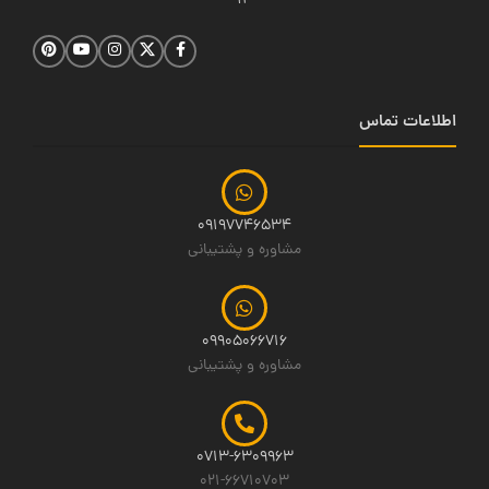
14
اطلاعات تماس
09197746534
مشاوره و پشتیبانی
09905066716
مشاوره و پشتیبانی
0713-6309963
021-66710703