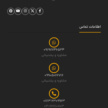
14
اطلاعات تماس
09197746534
مشاوره و پشتیبانی
09905066716
مشاوره و پشتیبانی
0713-6309963
021-66710703